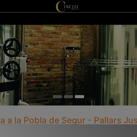
0
eveniments
Visita la fàbrica
Contacta'ns
 a la Pobla de Segur - Pallars Jus