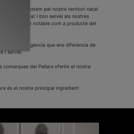
dors que apostem pel nostre territori natal
ucte de qualitat i bon servei als nostres
n posicionament notable com a producte del
rem una autoexigència que ens diferència de
 i servei.
a comarques del Pallars oferim el nostre
ra és el nostre principal ingredient