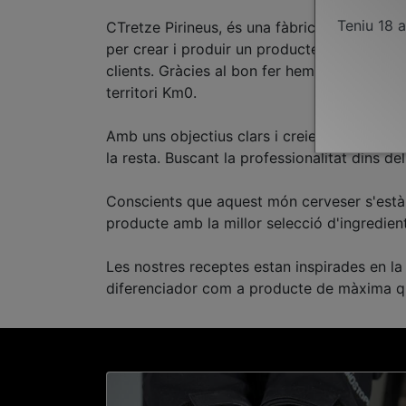
Teniu 18 
CTretze Pirineus, és una fàbrica de cervesa
per crear i produir un producte de qualitat. 
clients. Gràcies al bon fer hem aconseguit
territori Km0.
Amb uns objectius clars i creient que la fid
la resta. Buscant la professionalitat dins d
Conscients que aquest món cerveser s'està c
producte amb la millor selecció d'ingredients
Les nostres receptes estan inspirades en la 
diferenciador com a producte de màxima qu