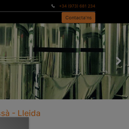
+34 (973) 681 234
Contacta'ns
Següen
sà - Lleida