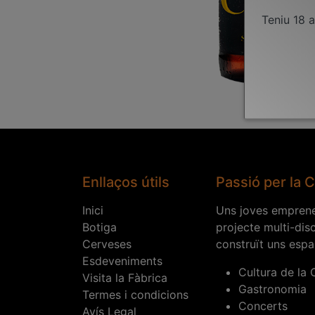
Teniu 18 
Enllaços útils
Passió per la 
Inici
Uns joves emprene
Botiga
projecte multi-dis
Cerveses
construït uns espa
Esdeveniments
Cultura de la
Visita la Fàbrica
Gastronomia
Termes i condicions
Concerts
Avís Legal