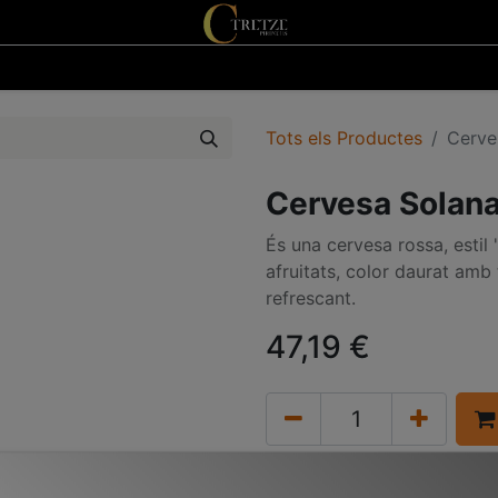
0
eveniments
Visita la fàbrica
Contacta'ns
Tots els Productes
Cerve
Cervesa Solana 
És una cervesa rossa, estil
afruitats, color daurat amb 
refrescant.
47,19
€
Termes i condicions