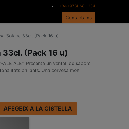
+34 (973) 681 234
Contacta'ns
sa Solana 33cl. (Pack 16 u)
33cl. (Pack 16 u)
 "PALE ALE". Presenta un ventall de sabors
tonalitats brillants. Una cervesa molt
AFEGEIX A LA CISTELLA