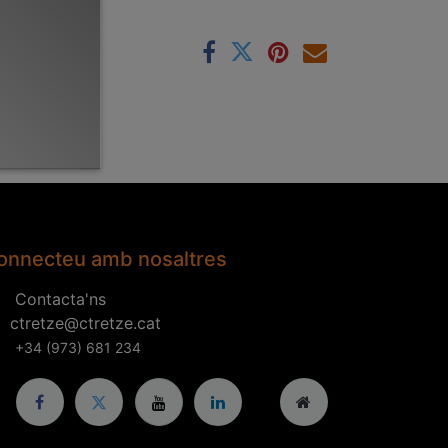
bles
onnecteu amb nosaltres
Contacta'ns
ctretze@ctretze.cat
+34 (973) 681 234