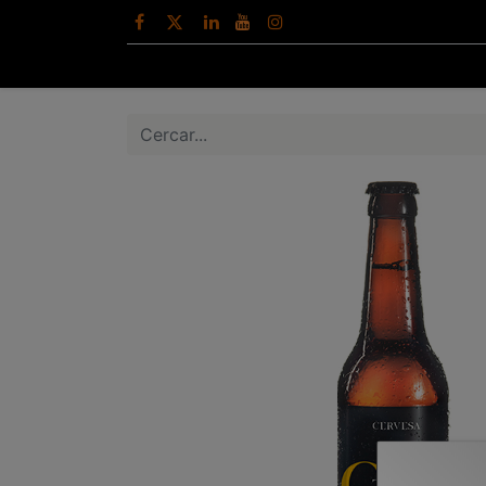
Inici
Botiga
Cerveses
Esd