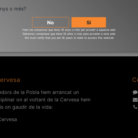
Producte no retornable
anys o més?
Enviament: 2-3 dies labora
No
Sí
Hem de comprovar que teniu 18 anys o més per accedir a aquesta web
Debemos comprobar que tiene 18 años o más para acceder a esta web
We must verify that you are 18 years or older to access this website
Cervesa
C
dors de la Pobla hem arrancat un
ciplinar on al voltant de la Cervesa hem
is on gaudir de la vida:
 Cervesa